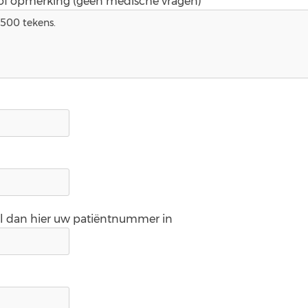
 of opmerking (geen medische vragen)*
ul dan hier uw patiëntnummer in