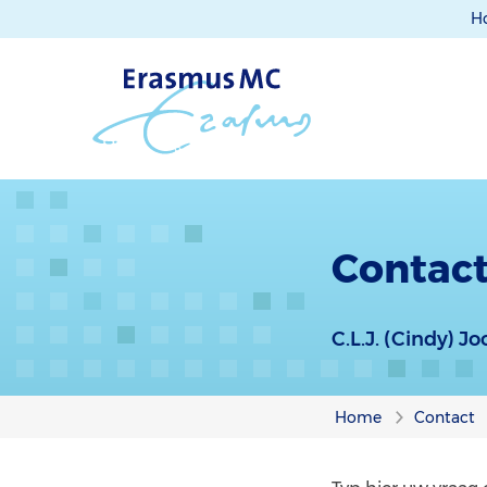
H
Contact 
C.L.J. (Cindy) J
Home
Contact