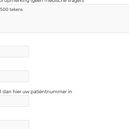
 of opmerking (geen medische vragen)*
ul dan hier uw patiëntnummer in