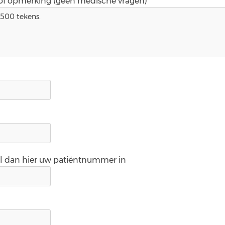
 of opmerking (geen medische vragen)*
ul dan hier uw patiëntnummer in