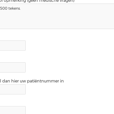
 of opmerking (geen medische vragen)*
ul dan hier uw patiëntnummer in