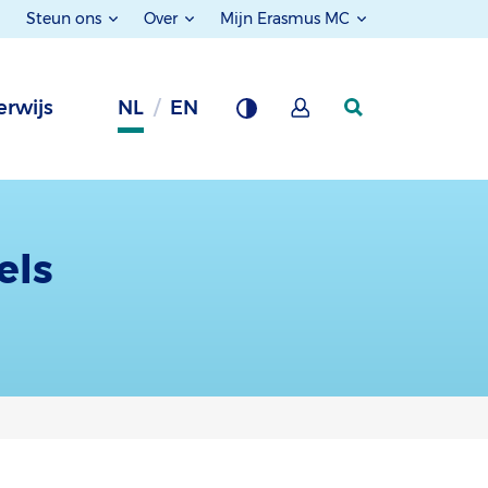
Steun ons
Over
Mijn Erasmus MC
rwijs
NL
EN
els