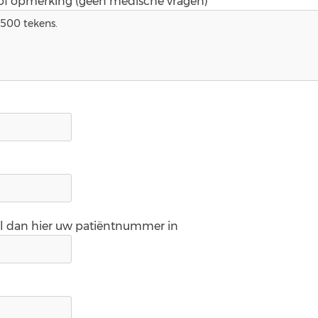
 of opmerking (geen medische vragen)*
ul dan hier uw patiëntnummer in