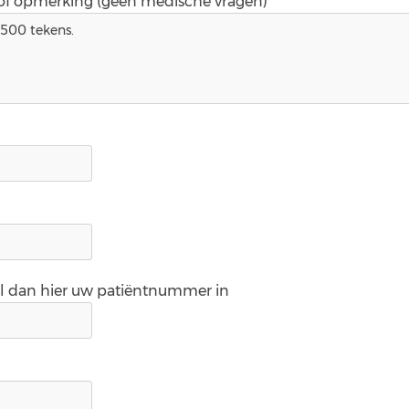
 of opmerking (geen medische vragen)*
ul dan hier uw patiëntnummer in