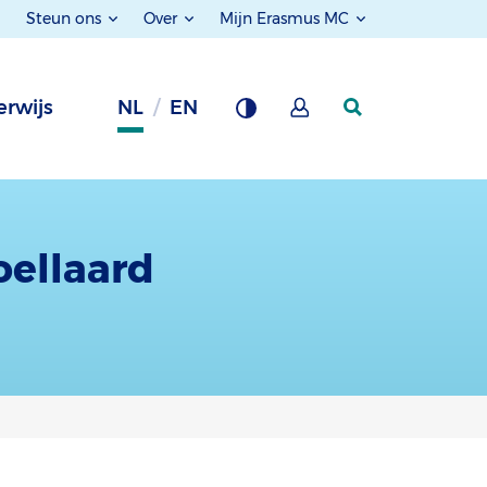
Steun ons
Over
Mijn Erasmus MC
rwijs
NL
EN
oellaard