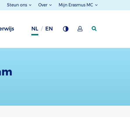
Steun ons
Over
Mijn Erasmus MC
rwijs
NL
EN
dam