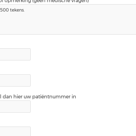
 of opmerking (geen medische vragen)*
ul dan hier uw patiëntnummer in