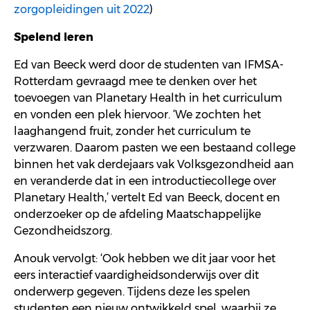
zorgopleidingen uit 2022
)
Spelend leren
Ed van Beeck werd door
de
studenten van IFMSA-
Rotterdam gevraagd mee te denken
ov
e
r
het
toevoegen van
Planetary
Health in het curriculum
en vonden een plek hiervoor
.
‘
We zochten het
laaghangend fruit, zonder het curriculum te
verzwaren. Daarom paste
n
we een
bestaand
college
binnen het vak
derdejaars vak Volksgezondheid
aan
en veranderde dat in een introductiecolleg
e
over
Planetary
Health
,
’
vertel
t
Ed van Beeck, docent en
onderzoeker op de afdeling Maatschappelijke
Gezondheidszorg.
Anouk
vervolgt
:
‘Ook hebben we dit jaar voor het
eers
interactief
vaar
di
gheidsonderwijs
over
dit
onderwerp gegeven.
Tijdens
deze
l
es
spelen
studenten een
nieuw ontwikkeld
spel, waarbij
ze