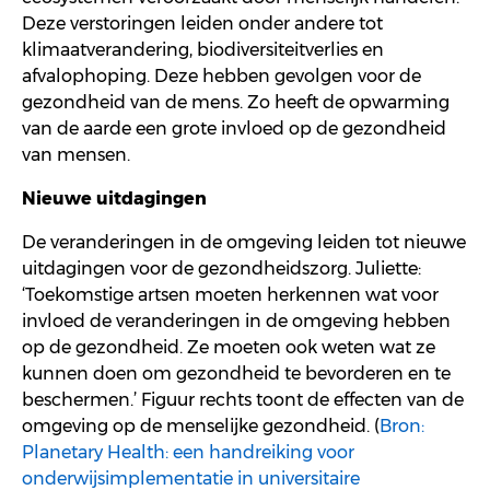
Deze verstoringen leiden
onder andere
tot
klimaatverandering
,
biodiversiteit
verlies en
afval
ophoping
. Deze
hebben
gevolgen voor
de
gezondheid van de mens
.
Zo heeft de
opwarming
van de aarde een grote
invloed op de gezondheid
van mensen.
Nieuwe uitdagingen
D
e veranderingen in de omgeving leiden tot
nieuwe
uitdagingen voor
de gezondheidszorg
.
Juliette:
‘Toekomstige artsen moeten
herkennen
wat voor
invloed de veranderingen
in de omgeving
hebben
op de gezondheid. Ze moeten ook
weten wat ze
kunnen doen
om gezondheid te bevorderen en
te
beschermen
.’ Figuur rechts toont de effecten van de
omgeving op de menselijke gezondheid. (
Bron:
Planetary
Health: een handreiking voor
onderwijsimplementatie in universitaire