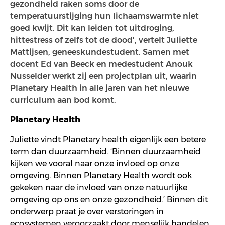
gezondheid ​raken​ soms​ door de
temperatuurstijging hun lichaamswarmte niet
goed kwijt. Dit kan leiden tot uitdroging,
hittestress of zelfs tot de dood', vertelt Juliette
Mattijsen, geneeskundestudent. Samen met
docent Ed van Beeck en medestudent Anouk
Nusselder werkt zij een projectplan uit, waarin
Planetary Health in alle jaren van het nieuwe
curriculum aan bod komt.
Planetary
Health
Juliette vindt
Planetary
health
eigenlijk
een betere
term dan
duurzaamheid.
‘Binnen duurzaamheid
kijken we vooral naar onze invloed op onze
omgeving. Binnen
Planetary
Health wordt ook
gekeken naar de invloed van onze natuurlijke
omgeving op ons en onze gezondheid.
’
Binnen
dit
onderwerp
praat je over
verstoringen in
ecosystemen
veroorzaakt door
menselijk handelen.