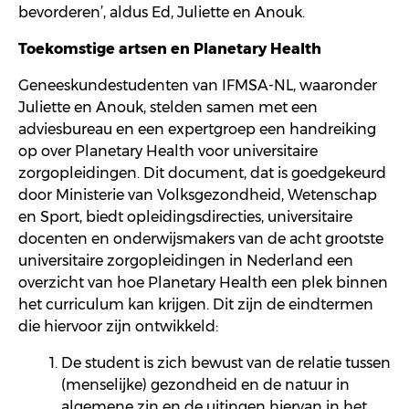
bevorderen
’,
aldus Ed, Juliette en
Anouk
.
Toekomstige artsen en
Planetary
Health
Geneeskundestudenten
van IFMSA-
NL
, waaronder
Juliette en
Anouk
, stelden samen met
een
adviesbureau en een expertgroep
een handreiking
op
over
Planetary
Health voor universitaire
zorgopleidingen. Dit document, dat is goedgekeurd
door Ministerie van V
olksgezondheid,
W
etenschap
en
S
port
,
biedt opleidingsdirecties, universitair
e
docenten en onderwijsmakers van de
acht
grootste
universitaire zorgopleidingen in Nederland een
overzicht van hoe
Planetary
Health
een plek binnen
het curriculum kan krijgen.
Dit zijn de eindtermen
die hiervoor zijn ontwikkeld:
De student is zich bewust van de relatie tussen
(menselijke) gezondheid en de natuur in
algemene zin en de uitingen hiervan in het