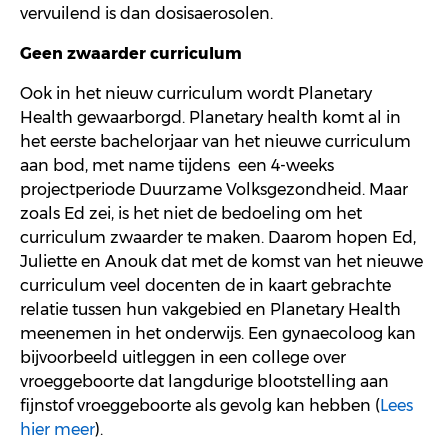
vervuilend is dan dosisaerosolen.
Geen zwaarder curriculum
Ook in het nieuw curriculum wordt Planetary
Health gewaarborgd. Planetary
health komt al in
het eerste
bachelorjaar
van het nieuwe curriculum
aan bod, met name
tijdens een
4-weeks
projectperiode Duurzame Volksgezondheid. Maar
z
oa
ls Ed zei
,
is
het niet de bedoeling om het
curriculum zw
aarder te maken
.
Daarom hopen Ed,
Juliette en
Anouk
dat met de komst van het nieuwe
curriculum
veel
docent
en de in kaart gebrachte
relatie tussen hun vakgebied
en
P
lanet
ary
H
ealth
meenemen in
het
onderwijs
.
Een gynaecoloog kan
bijvoorbeeld uitleggen in een colleg
e
over
vroeggeboorte dat l
angdurige blootstelling aan
fijnstof vroeggeboort
e
als gevolg kan hebben
(
Lees
hier meer
).