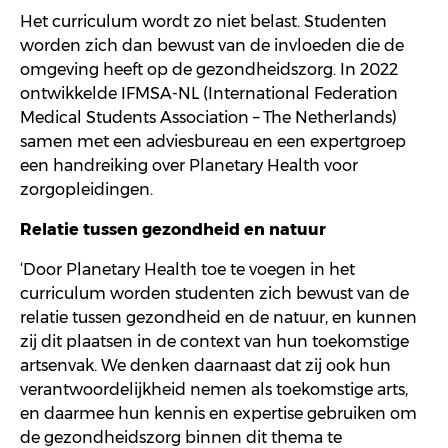
Het
curriculum
wordt zo niet belast. Studenten
worden zich
dan
bewust van de invloeden die de
omgeving heeft op de gezondheidszorg.
In 2022
ontwikkelde
IFMSA-NL (
International
Federation
Medical
Students
Association
– The
Netherlands)
samen
met een adviesbureau en een expertgroep
een
handreiking
over
Planetary
Health voor
zorgopleidingen.
R
elat
ie tussen gezondheid en natuur
‘
D
oor
Planetary
Health toe te voegen in het
curriculum
worden
studenten
zich
bewust
van de
relati
e
tussen gezondheid en de natuur, en
kunnen
zij dit
plaatsen in de context van hun toekomstige
artsenvak
. We
denken
daarnaast
dat zij ook hun
verantwoordelijkheid nemen als toekomstig
e
arts,
en daarmee hun kennis en expertise gebruiken om
de gezondheidszorg binnen dit thema te