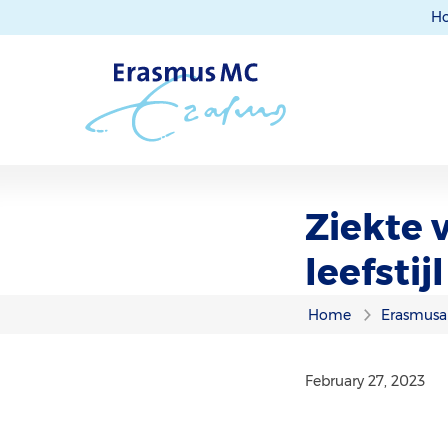
H
Ziekte 
leefstij
Home
Erasmusa
February 27, 2023