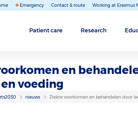
ome
Emergency
Contact & route
Working at Erasmus
Patient care
Research
Educ
voorkomen en behandel
l en voeding
rts2030
nieuws
Ziekte voorkomen en behandelen door lee