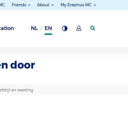
 MC
Friends
About
My Erasmus MC
ation
NL
EN
en door
fstijl en voeding