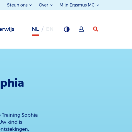
Steun ons
Over
Mijn Erasmus MC
rwijs
NL
EN
ophia
 Training Sophia
 Uw kind is
ontstekingen,