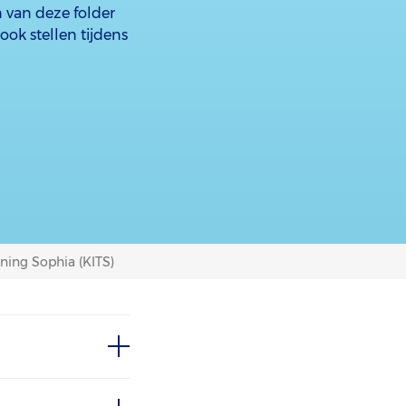
n van deze folder
ok stellen tijdens
ining Sophia (KITS)