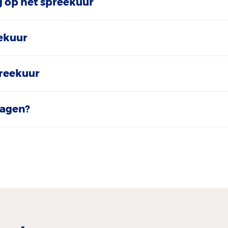
 op het spreekuur
ekuur
preekuur
ragen?