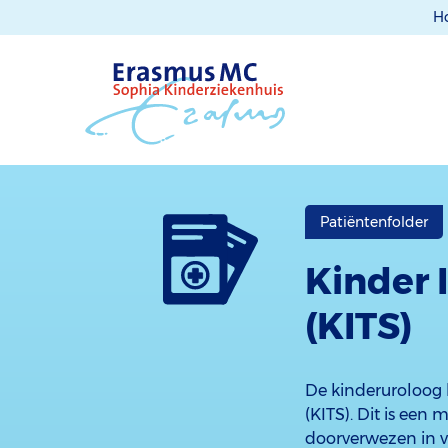
H
Patiëntenfolder
Kinder 
(KITS)
De kinderuroloog 
(KITS). Dit is een 
doorverwezen in v