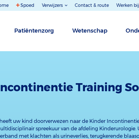
ome
Spoed
Verwijzers
Contact & route
Werken bij
Patiëntenzorg
Wetenschap
Onde
Incontinentie Training S
heeft uw kind doorverwezen naar de Kinder Incontinentie
multidisciplinair spreekuur van de afdeling Kinderurologie.
erband met klachten als urineverlies, terugkerende blaas