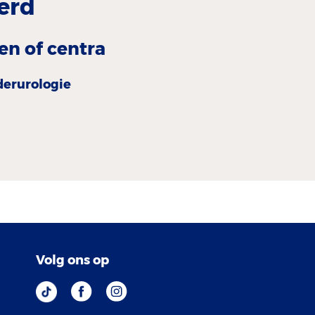
erd
en of centra
er­urologie
Volg ons op