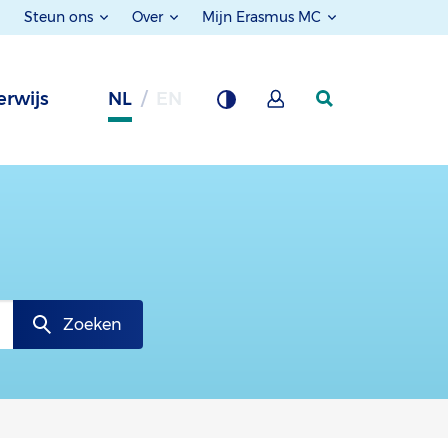
Steun ons
Over
Mijn Erasmus MC
rwijs
NL
EN
Zoeken