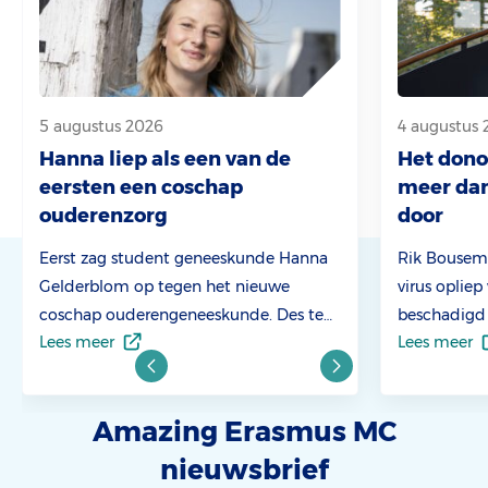
5 augustus 2026
4 augustus 
Hanna liep als een van de
Het donor
eersten een coschap
meer dan
ouderenzorg
door
Eerst zag student geneeskunde Hanna
Rik Bousema 
Gelderblom op tegen het nieuwe
virus opliep
coschap ouderengeneeskunde. Des te
beschadigd r
Lees meer
Lees meer
groter was de verrassing toen ze aan de
een donorha
slag ging. ‘Het was 180 graden anders
1986 was hi
dan ik had verwacht.’
patiënt die
Amazing Erasmus MC
Transplantat
harttranspl
nieuwsbrief
jaar later, 