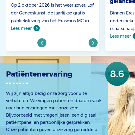
gelancee
Op 2 oktober 2026 is het weer zover: Lof
der Geneeskunst, de jaarlijkse gratis
Binnen Era
publiekslezing van het Erasmus MC in
onderzoeker
Lees meer
de Doelen. Dit jaar staat DNA centraal.
maatschappe
Lees meer
Drie toponderzoekers nemen u mee in
het voorko
de wereld achter ons erfelijk materiaal.
overgewicht
De lezingen worden afgewisseld met
koersprogr
circus-, muziek- en dansoptredens. Na
MC nadrukke
het programma is er tijd om elkaar te
van het beh
8.6
Patiëntenervaring
ontmoeten in de foyer. Mis ’t niet en
bevorderen 
reserveer nu je plekje in de Doelen!
realiseren 
gezondheids
Wij zijn altijd bezig onze zorg voor u te
daarin een 
verbeteren. We vragen patiënten daarom vaak
beschikt ove
naar hun ervaringen met onze zorg.
onderzoeksb
Bijvoorbeeld met vragenlijsten, een digitaal
patiëntpanel en persoonlijke gesprekken.
ontwikkelt a
Onze patiënten geven onze zorg gemiddeld
effectieve p