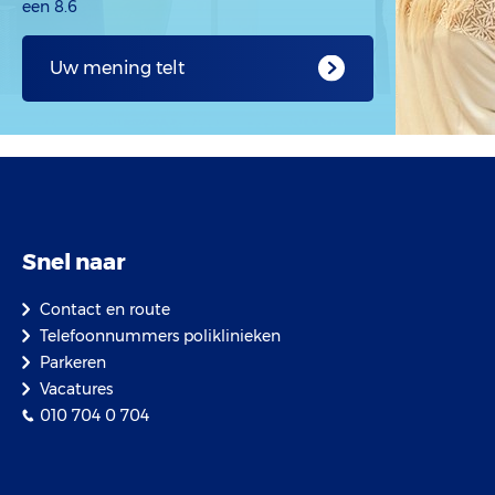
een 8.6
variërend va
interventies
Uw mening telt
Snel naar
Contact en route
Telefoonnummers poliklinieken
Parkeren
Vacatures
010 704 0 704