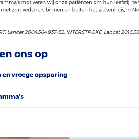
mma’s motiveren wij onze patiënten om hun leefstijl te v
met zorgverleners binnen en buiten het ziekenhuis, in N
T: Lancet 2004;364:937-52; INTERSTROKE: Lancet 2016;38
ten ons op
n en vroege opsporing
ramma's