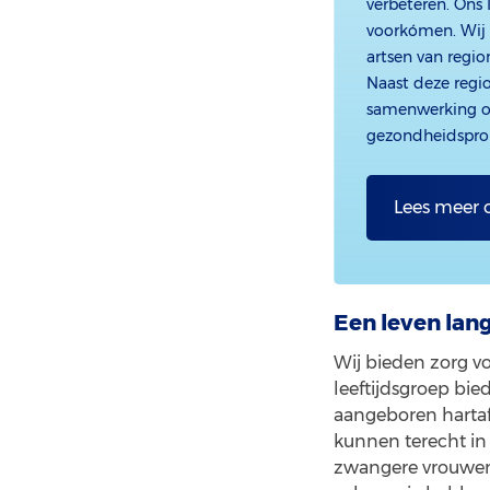
verbeteren. Ons
voorkómen. Wij 
artsen van regi
Naast deze regi
samenwerking op
gezondheidspro
Lees meer 
Een leven lan
Wij bieden zorg v
leeftijdsgroep bie
aangeboren hartaf
kunnen terecht in
zwangere vrouwen 