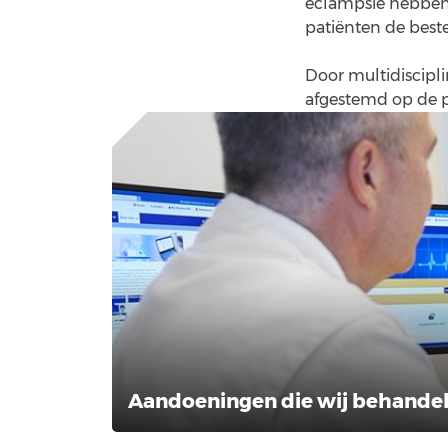
eclampsie hebben
patiënten de beste
Door multidiscipl
afgestemd op de per
Aandoeningen die wij behande