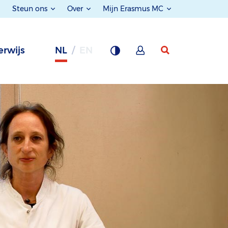
Steun ons
Over
Mijn Erasmus MC
rwijs
NL
EN