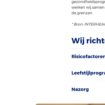
gezondheidsprogra
werken wij samen 
de grenzen.
* Bron: INTERHEAR
Wij rich
Risicofactore
Leefstijlprog
Nazorg