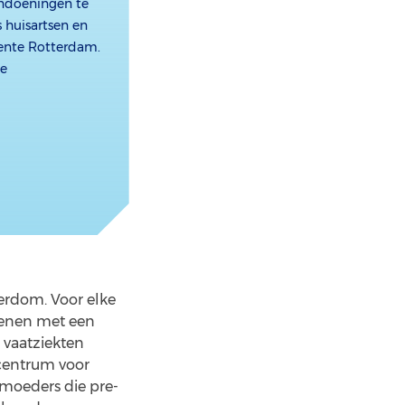
andoeningen te
 huisartsen en
eente Rotterdam.
le
derdom. Voor elke
orenen met een
 vaatziekten
ecentrum voor
 moeders die pre-