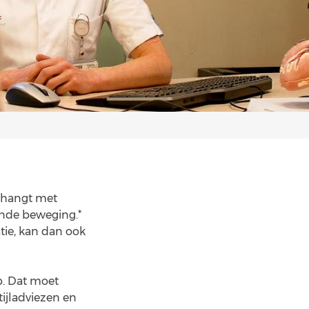
enhangt met
ende beweging.*
tie, kan dan ook
p. Dat moet
tijladviezen en