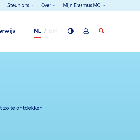
Steun ons
Over
Mijn Erasmus MC
rwijs
NL
EN
t zo te ontdekken