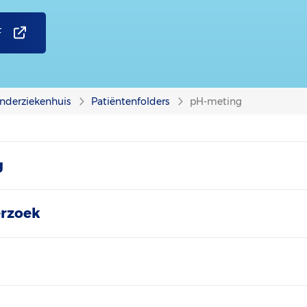
F
nderziekenhuis
Patiëntenfolders
pH-meting
g
erzoek