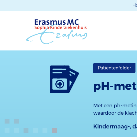
H
Patiëntenfolder
pH-met
Met een ph-meting
waardoor de klach
Kindermaag-, d