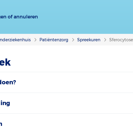
gen of annuleren
nderziekenhuis
Patiëntenzorg
Spreekuren
Sferocytose
ek
doen?
ding
m