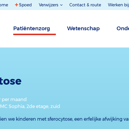
ome
Spoed
Verwijzers
Contact & route
Werken bij
Patiëntenzorg
Wetenschap
Onde
tose
er per maand
 MC Sophia, 2de etage, zuid
ien we kinderen met sferocytose, een erfelijke afwijking v