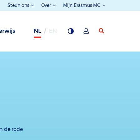
Steun ons
Over
Mijn Erasmus MC
rwijs
NL
EN
an de rode