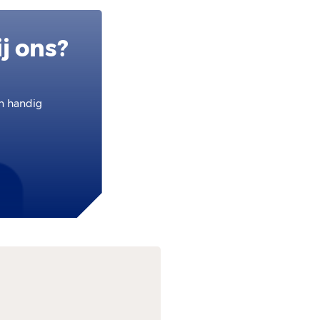
j ons?
en handig