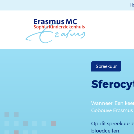
H
Spreekuur
Sferocy
Wanneer
: Een ke
Gebouw
: Erasmus
Op dit spreekuur z
bloedcellen.