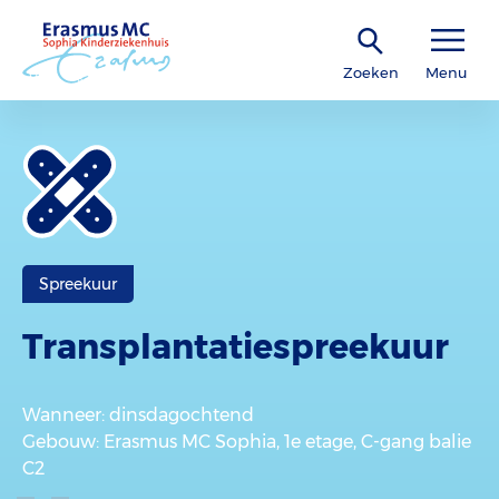
Zoeken
Menu
Spreekuur
Transplantatiespreekuur
Wanneer
: dinsdagochtend
Gebouw
: Erasmus MC Sophia, 1e etage, C-gang balie
C2