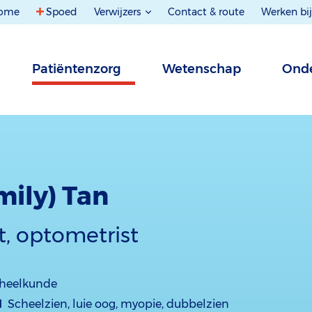
ome
Spoed
Verwijzers
Contact & route
Werken bij
Patiëntenzorg
Wetenschap
Onde
mily) Tan
t, optometrist
heelkunde
d
Scheelzien, luie oog, myopie, dubbelzien