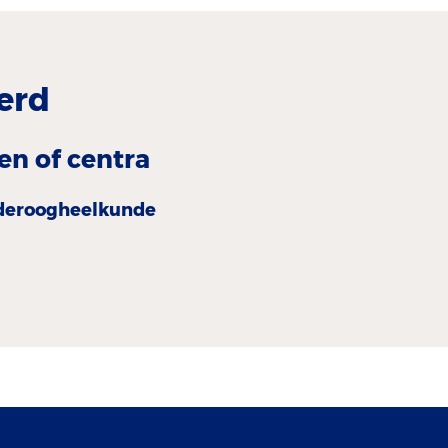
erd
en of centra
deroogheel­kunde