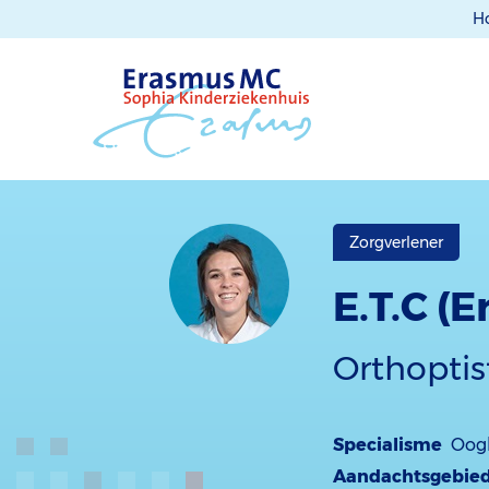
H
Zorgverlener
E.T.C (E
Orthoptis
Specialisme
Oog
Aandachtsgebie