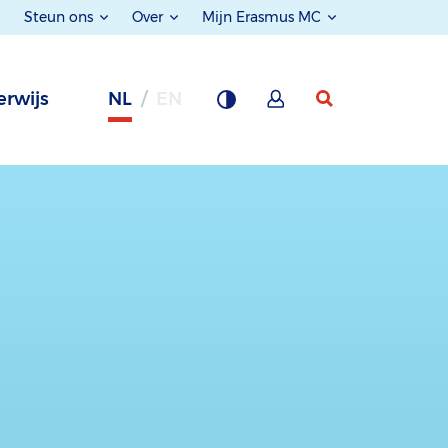
Steun ons
Over
Mijn Erasmus MC
rwijs
NL
EN