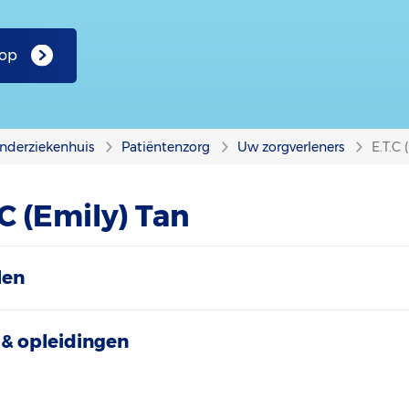
 op
nderziekenhuis
Patiëntenzorg
Uw zorgverleners
E.T.C 
.C (Emily) Tan
len
& opleidingen