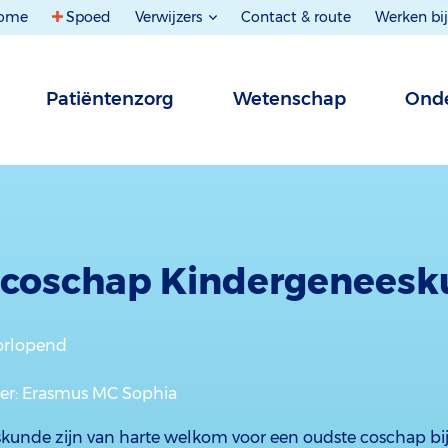
ome
Spoed
Verwijzers
Contact & route
Werken bij
Patiëntenzorg
Wetenschap
Onde
 coschap Kindergenees
orlopend
er
: Erasmus MC Sophia
unde zijn van harte welkom voor een oudste coschap bi