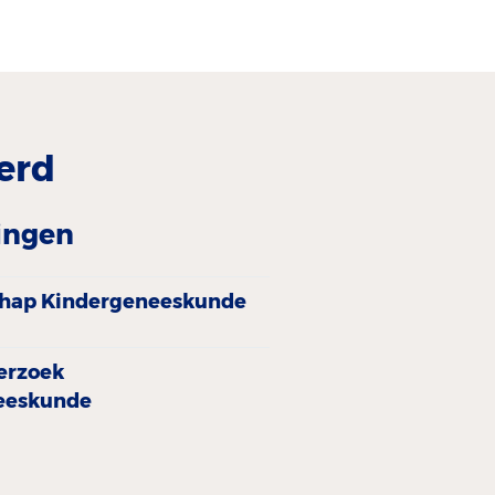
erd
dingen
chap Kindergeneeskunde
erzoek
eeskunde