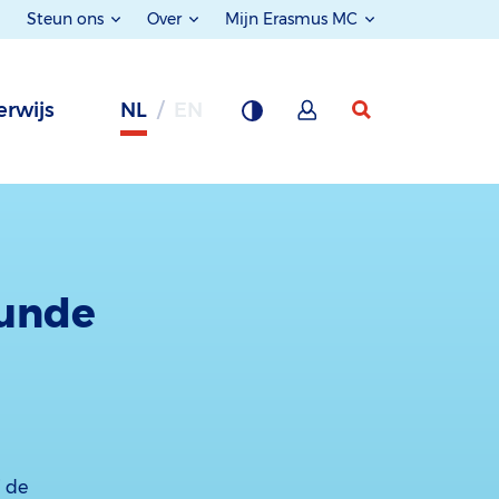
Steun ons
Over
Mijn Erasmus MC
rwijs
NL
EN
kunde
j de