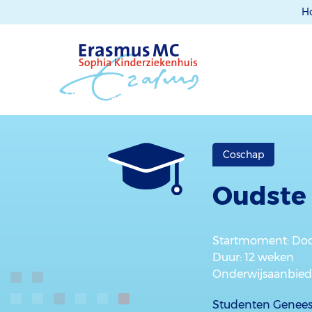
H
Coschap
Oudste
Startmoment
: Do
Duur
: 12 weken
Onderwijsaanbied
Studenten Geneesk