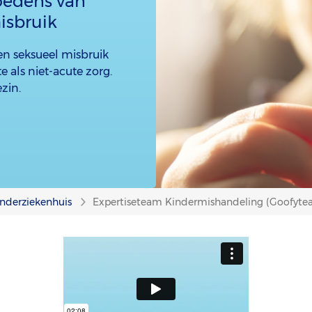
oedens van
isbruik
en seksueel misbruik
 als niet-acute zorg.
zin.
nderziekenhuis
Expertiseteam Kindermishandeling (Goofyte