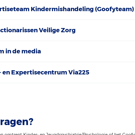
ertiseteam Kindermishandeling (Goofyteam)
tionarissen Veilige Zorg
m in de media
- en Expertisecentrum Via225
vragen?
n omtrent Kinder- en Jeugdspychiatrie/Psychologie of het Goof