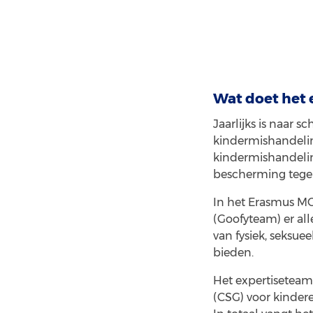
Wat doet het
Jaarlijks is naar s
kindermishandeling
kindermishandeling
bescherming tegen
In het Erasmus MC
(Goofyteam) er al
van fysiek, seksue
bieden.
Het expertisetea
(CSG) voor kinder