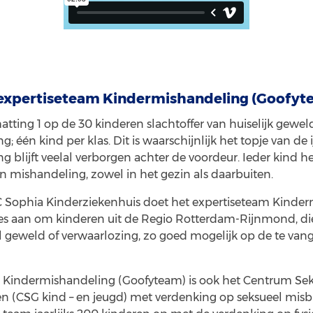
 expertiseteam Kindermishandeling (Goofyt
chatting 1 op de 30 kinderen slachtoffer van huiselijk gewel
; één kind per klas. Dit is waarschijnlijk het topje van de 
 blijft veelal verborgen achter de voordeur. Ieder kind he
 mishandeling, zowel in het gezin als daarbuiten.
 Sophia Kinderziekenhuis doet het expertiseteam Kinde
les aan om kinderen uit de Regio Rotterdam-Rijnmond, die 
el geweld of verwaarlozing, zo goed mogelijk op de te van
m Kindermishandeling (Goofyteam) is ook het Centrum Se
en (CSG kind – en jeugd) met verdenking op seksueel misb