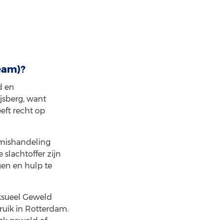
eam)?
d en
ijsberg, want
eft recht op
rmishandeling
slachtoffer zijn
gen en hulp te
ksueel Geweld
ruik in Rotterdam.