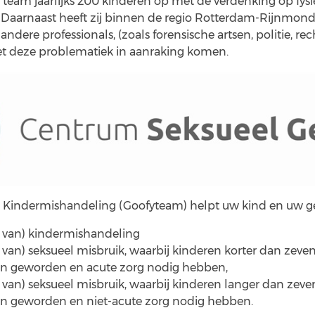
t team jaarlijks 200 kinderen op met de verdenking op fys
. Daarnaast heeft zij binnen de regio Rotterdam-Rijnmond
andere professionals, (zoals forensische artsen, politie, re
met deze problematiek in aanraking komen.
 Kindermishandeling (Goofyteam) helpt uw kind en uw gez
 van) kindermishandeling
van) seksueel misbruik, waarbij kinderen korter dan zev
zijn geworden en acute zorg nodig hebben,
van) seksueel misbruik, waarbij kinderen langer dan zev
zijn geworden en niet-acute zorg nodig hebben.