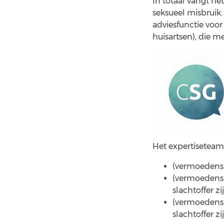
In totaal vangt he
seksueel misbruik
adviesfunctie voor 
huisartsen), die 
Het expertiseteam
(vermoedens
(vermoedens 
slachtoffer 
(vermoedens 
slachtoffer 