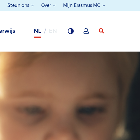
Steun ons
Over
Mijn Erasmus MC
rwijs
NL
EN