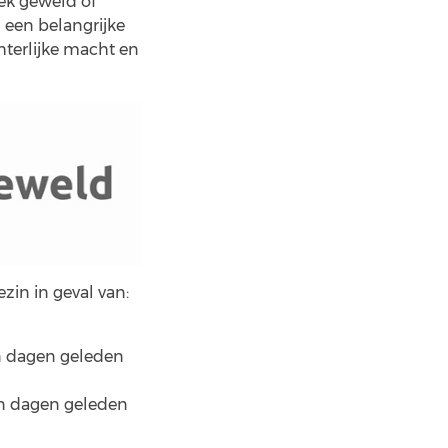
iek geweld of
 een belangrijke
chterlijke macht en
in in geval van:
en dagen geleden
en dagen geleden