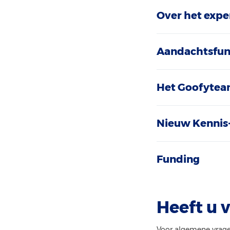
Over het exp
Aandachtsfunc
Het Goofytea
Nieuw Kennis
Funding
Heeft u 
Voor algemene vrage