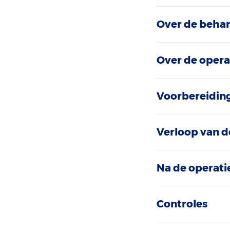
Over de beha
Over de opera
Voorbereidin
Verloop van d
Na de operati
Controles