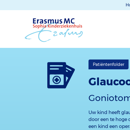
H
Patiëntenfolder
Glaucoo
Goniotom
Uw kind heeft gla
door een te hoge 
een kind een oper