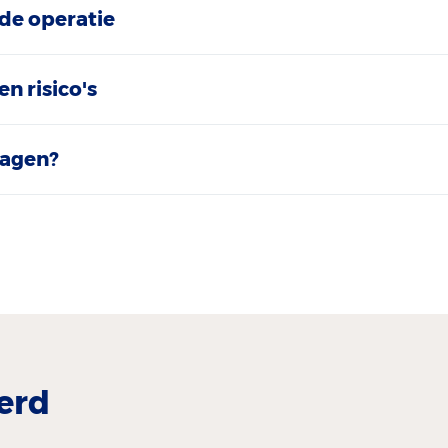
 de operatie
 risico's
ragen?
erd