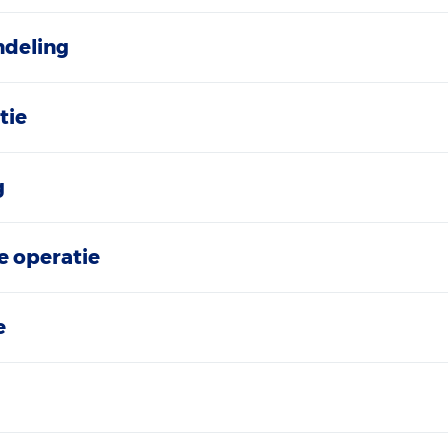
ndeling
tie
g
e operatie
e