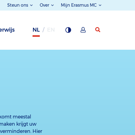
Steun ons
Over
Mijn Erasmus MC
rwijs
NL
EN
 komt meestal
maken krijgt uw
 verminderen. Hier