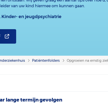
n ontstaan. Wij geven graag een aantal tips over hoe u, 
eleider van uw kind hiermee om kunnen gaan.
,
Kinder- en jeugdpsychiatrie
F
nderziekenhuis
Patiëntenfolders
Opgroeien na ernstig ziek
r lange termijn gevolgen