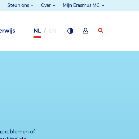
Steun ons
Over
Mijn Erasmus MC
rwijs
NL
EN
enproblemen of