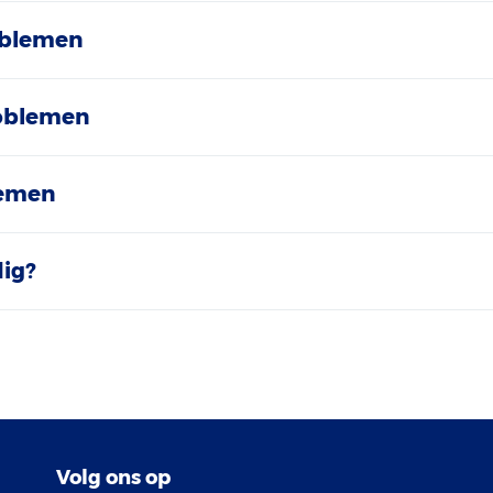
blemen
oblemen
lemen
ig?
Volg ons op