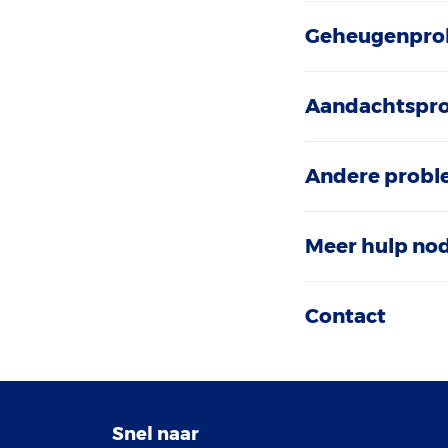
Geheugenpro
Aandachtspr
Andere prob
Meer hulp nod
Contact
Snel naar