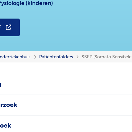
fysiologie (kinderen)
F
nderziekenhuis
Patiëntenfolders
SSEP (Somato Sensibele
g
erzoek
zoek