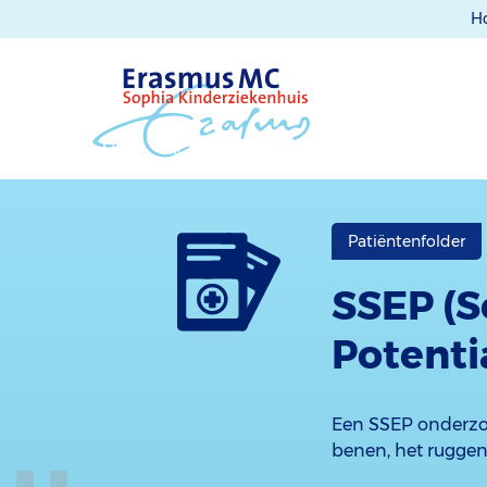
H
Patiëntenfolder
SSEP (S
Potenti
Een SSEP onderzoe
benen, het rugge