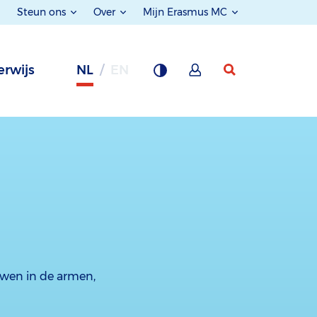
Steun ons
Over
Mijn Erasmus MC
rwijs
NL
EN
uwen in de armen,