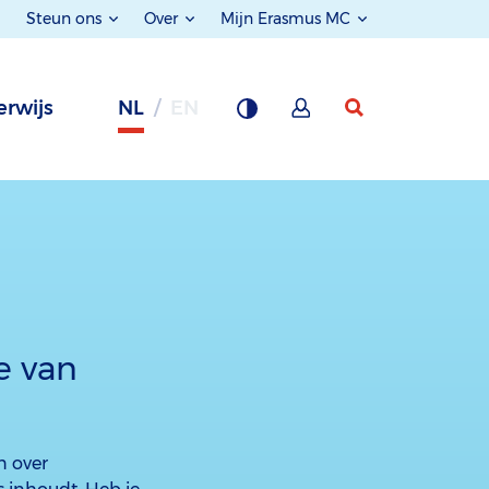
Steun ons
Over
Mijn Erasmus MC
rwijs
NL
EN
e van
n over