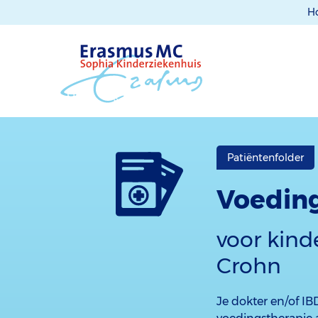
H
Patiëntenfolder
Voedin
voor kind
Crohn
Je dokter en/of IB