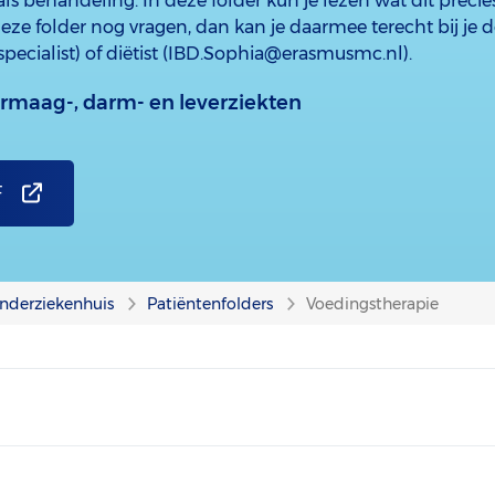
ls behandeling. In deze folder kun je lezen wat dit precie
eze folder nog vragen, dan kan je daarmee terecht bij je d
pecialist) of diëtist (IBD.Sophia@erasmusmc.nl).
rmaag-, darm- en leverziekten
F
nderziekenhuis
Patiëntenfolders
Voedingstherapie