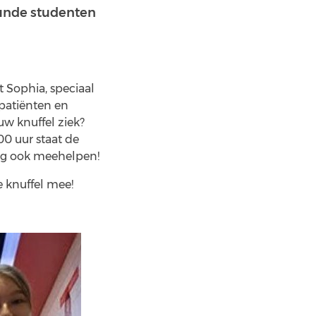
unde studenten
 Sophia, speciaal
patiënten en
uw knuffel ziek?
00 uur staat de
 mag ook meehelpen!
e knuffel mee!