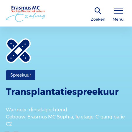
Zoeken
Menu
Spreekuur
Transplantatiespreekuur
Wanneer
: dinsdagochtend
Gebouw
: Erasmus MC Sophia, 1e etage, C-gang balie
C2