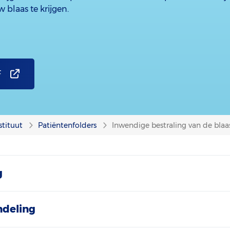
w blaas te krijgen.
F
stituut
Patiëntenfolders
Inwendige bestraling van de blaa
g
ndeling