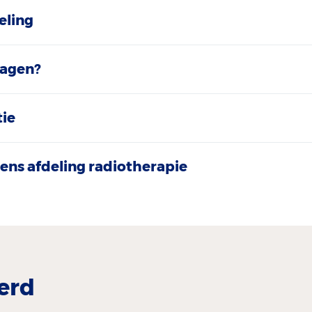
eling
ragen?
tie
ns afdeling radiotherapie
erd