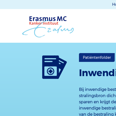
H
Patiëntenfolder
Inwendi
Bij inwendige bestr
stralingsbron dic
sparen en krijgt d
inwendige bestral
van de bestraling 