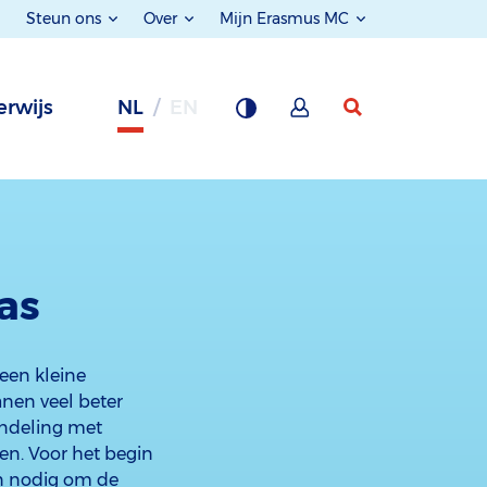
Steun ons
Over
Mijn Erasmus MC
rwijs
NL
EN
as
 een kleine
anen veel beter
handeling met
en. Voor het begin
ijn nodig om de