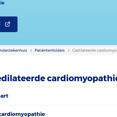
ie
F
nderziekenhuis
Patiëntenfolders
Gedilateerde cardiomyop
edilateerde cardiomyopathi
art
 cardiomyopathie