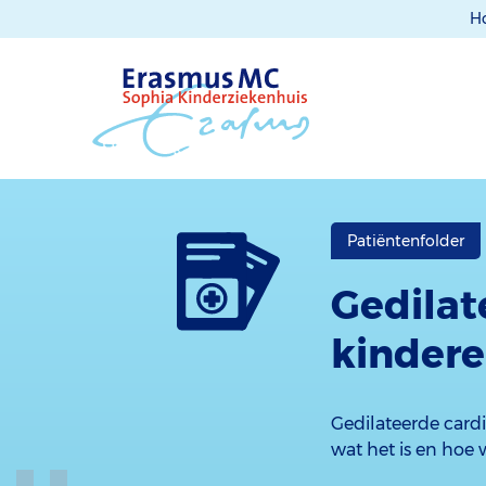
H
Patiëntenfolder
Gedilat
kinder
Gedilateerde cardio
wat het is en hoe