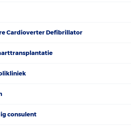
e Cardioverter Defibrillator
harttransplantatie
likliniek
m
ig consulent