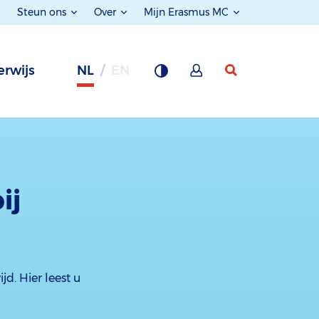
Steun ons
Over
Mijn Erasmus MC
rwijs
NL
EN
ij
jd. Hier leest u