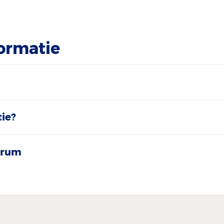
ormatie
ie?
trum