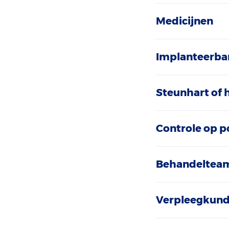
Medicijnen
Implanteerbar
Steunhart of 
Controle op po
Behandeltea
Verpleegkund