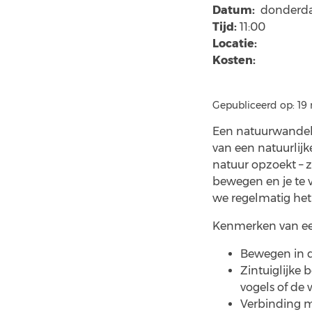
Datum:
donderda
Tijd:
11:00
Locatie:
Kosten:
Gepubliceerd op: 19
Een natuurwandeli
van een natuurlijk
natuur opzoekt – z
bewegen en je te 
we regelmatig he
Kenmerken van ee
Bewegen in de
Zintuiglijke 
vogels of de 
Verbinding m