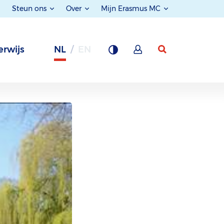
Steun ons
Over
Mijn Erasmus MC
rwijs
NL
EN