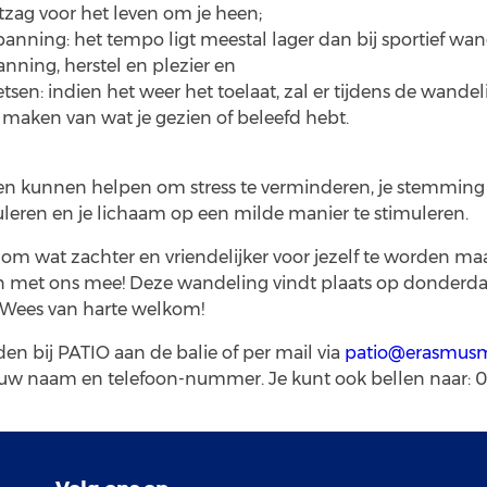
tzag voor het leven om je heen;
panning: het tempo ligt meestal lager dan bij sportief wa
anning, herstel en plezier en
sen: indien het weer het toelaat, zal er tijdens de wande
 maken van wat je gezien of beleefd hebt.
 kunnen helpen om stress te verminderen, je stemming t
imuleren en je lichaam op een milde manier te stimuleren.
 om wat zachter en vriendelijker voor jezelf te worden maa
n met ons mee! Deze wandeling vindt plaats op donderda
r. Wees van harte welkom!
en bij PATIO aan de balie of per mail via
patio@erasmusm
uw naam en telefoon-nummer. Je kunt ook bellen naar: 01