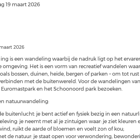
g 19 maart 2026
 maart 2026
ng is een wandeling waarbij de nadruk ligt op het ervar
e omgeving. Het is een vorm van recreatief wandelen waar
oals bossen, duinen, heide, bergen of parken – om tot rust
verbinden met de buitenwereld. Voor de wandelingen vanu
t Euromastpark en het Schoonoord park bezoeken.
n natuurwandeling:
 buitenlucht: je bent actief en fysiek bezig in een natuur
beleving: je neemt met al je zintuigen waar: je ziet kleure
wind, ruikt de aarde of bloemen en voelt zon of kou;
et de natuur: je staat open voor verwondering, bewonde