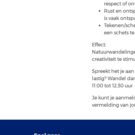
respect of on
Rust en onts
is vaak ontsp
Tekenen/schet
een schets te
Effect:
Natuurwandelingen
creativiteit te st
Spreekt het je aan
lastig? Wandel da
11.00 tot 12.30 uu
Je kunt je aanmeld
vermelding van jo