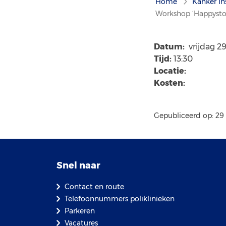
Home
Kanker In
Workshop ‘Happysto
Datum:
vrijdag 2
Tijd:
13:30
Locatie:
Kosten:
Gepubliceerd op: 29
Snel naar
Contact en route
Telefoonnummers poliklinieken
Parkeren
Vacatures