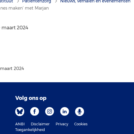
stituut
Patiëntenzorg
Nieuws, verhalen en evenementen
nes maken’ met Marjan
9 maart 2024
 maart 2024
Volg ons op
ANBI
Disclaimer
Privacy
Cookies
Toegankelijkheid