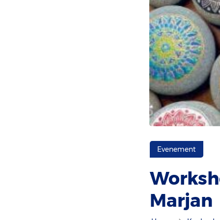
Evenement
Worksh
Marjan