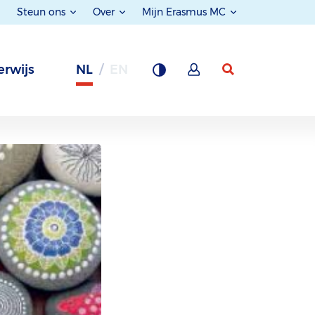
Steun ons
Over
Mijn Erasmus MC
rwijs
NL
EN