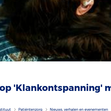
op 'Klankontspanning' 
stituut
Patiëntenzorg
Nieuws, verhalen en evenementen