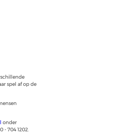
schillende
r spel af op de
 mensen
l
onder
 - 704 1202.