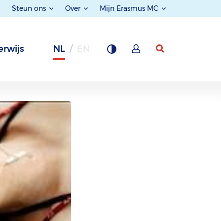
Steun ons
Over
Mijn Erasmus MC
rwijs
NL
EN