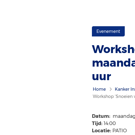
Evenement
Worksho
maandag
uur
Home
Kanker In
Workshop ‘Snoeien v
Datum:
maandag 
Tijd:
14:00
Locatie:
PATIO