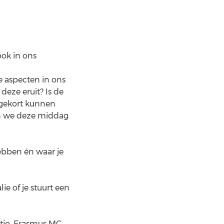
ook in ons
e aspecten in ons
deze eruit? Is de
ngekort kunnen
aan we deze middag
hebben én waar je
e of je stuurt een
atio, Erasmus MC