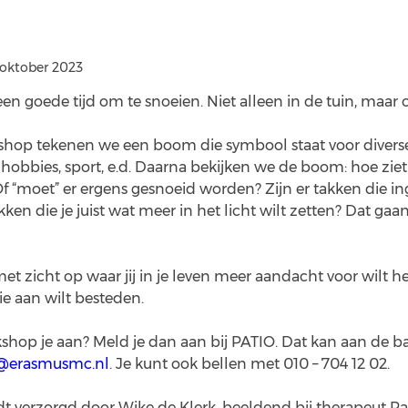
 oktober 2023
 een goede tijd om te snoeien. Niet alleen in de tuin, maar 
shop tekenen we een boom die symbool staat voor divers
, hobbies, sport, e.d. Daarna bekijken we de boom: hoe ziet 
f “moet” er ergens gesnoeid worden? Zijn er takken die i
kken die je juist wat meer in het licht wilt zetten? Dat g
met zicht op waar jij in je leven meer aandacht voor wilt 
ie aan wilt besteden.
hop je aan? Meld je dan aan bij PATIO. Dat kan aan de bali
o@erasmusmc.nl
. Je kunt ook bellen met 010 – 704 12 02.
 verzorgd door Wike de Klerk, beeldend bij therapeut P