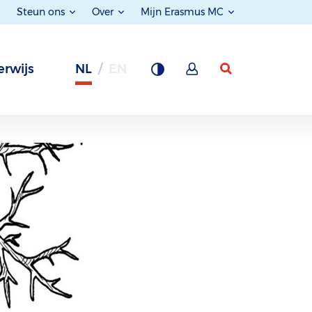
Steun ons
Over
Mijn Erasmus MC
rwijs
NL
EN