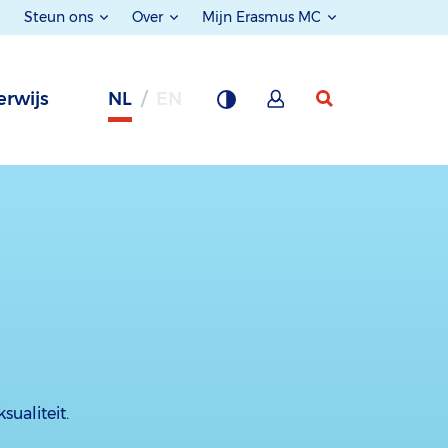
Steun ons
Over
Mijn Erasmus MC
rwijs
NL
EN
ualiteit.