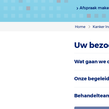
Afspraak make
Home
Kanker In
Uw bezo
Wat gaan we 
Onze begelei
Behandeltea