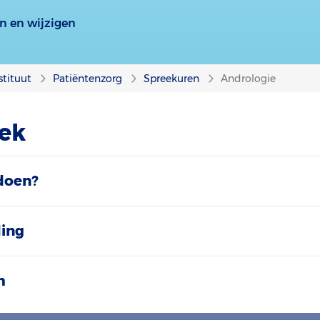
n en wijzigen
stituut
Patiëntenzorg
Spreekuren
Andrologie
ek
doen?
ding
m