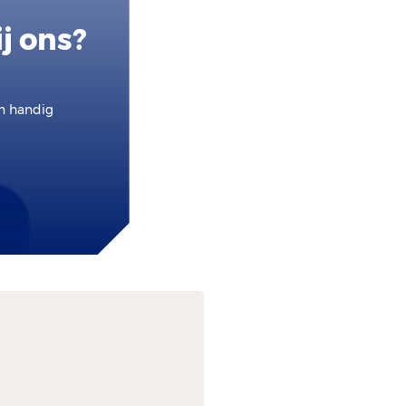
j ons?
en handig