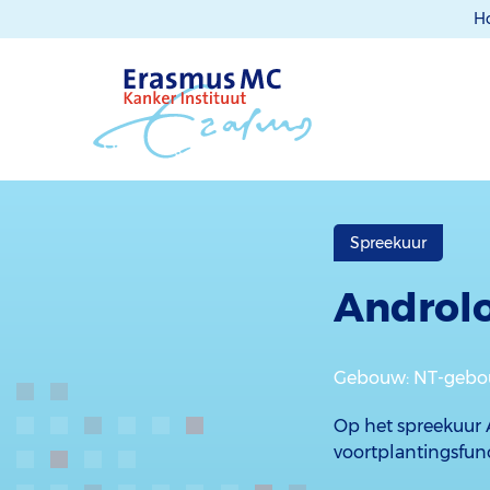
H
Spreekuur
Androl
Gebouw
: NT-gebo
Op het spreekuur
voortplantingsfunc