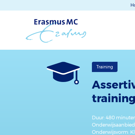
H
Training
Assertiv
training
Duur
: 480 minute
Onderwijsaanbied
Onderwijsvorm
: K