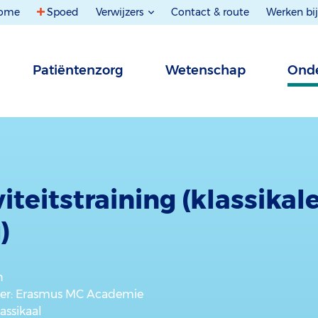
ome
Spoed
Verwijzers
Contact & route
Werken bij
Patiëntenzorg
Wetenschap
Onde
iteitstraining (klassikal
)
n
er
: Erasmus MC Academie
lassikaal