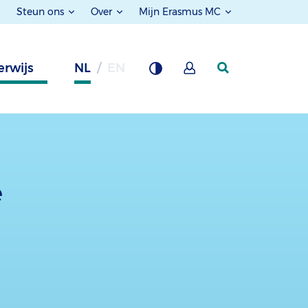
Steun ons
Over
Mijn Erasmus MC
rwijs
NL
EN
e