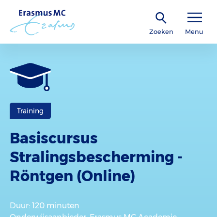
Zoeken
Menu
Training
Basiscursus
Stralingsbescherming -
Röntgen (Online)
Duur
: 120 minuten