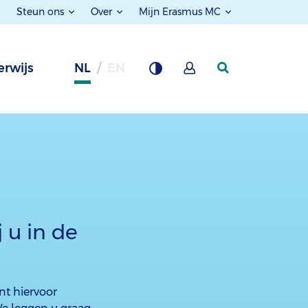
Steun ons
Over
Mijn Erasmus MC
rwijs
NL
EN
 u in de
nt hiervoor