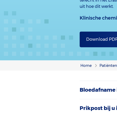
terecht in het Er
uit hoe dit werkt.
Klinische chem
Download PD
Home
Patiënten
Bloedafname 
Prikpost bij u