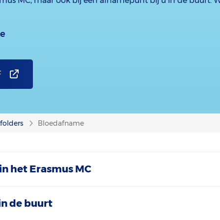
asmus MC, maar ook bij een afnamepunt bij u in de buurt. 
ie
F
folders
Bloedafname
in het Erasmus MC
 in de buurt