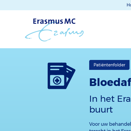
H
Patiëntenfolder
Bloeda
In het Er
buurt
Voor uw behandeli