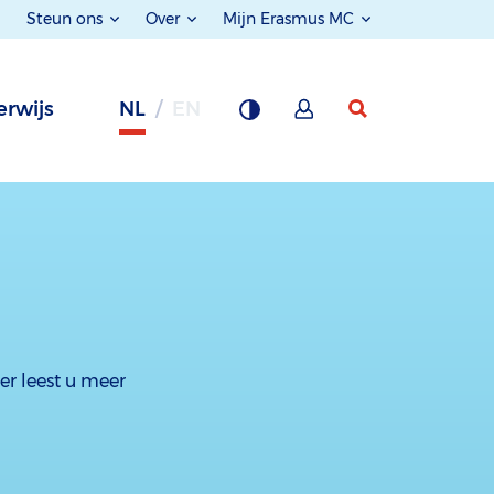
Steun ons
Over
Mijn Erasmus MC
rwijs
NL
EN
er leest u meer