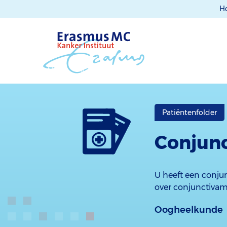
H
Patiëntenfolder
Conjun
U heeft een conjun
over conjunctiva
Oogheelkunde