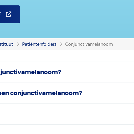
F
stituut
Patiëntenfolders
Conjunctivamelanoom
onjunctivamelanoom?
 een conjunctivamelanoom?