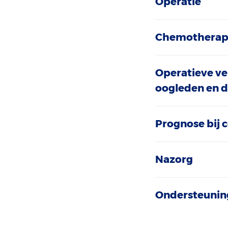
Operatie
Chemotherap
Operatieve ver
oogleden en d
Prognose bij
Nazorg
Ondersteuning