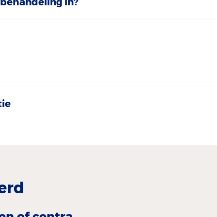
behandeling in?
tie
erd
en of centra