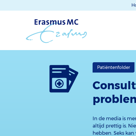
H
Patiëntenfolder
Consult
proble
In de media is men
altijd prettig is.
hebben. Seks kan 