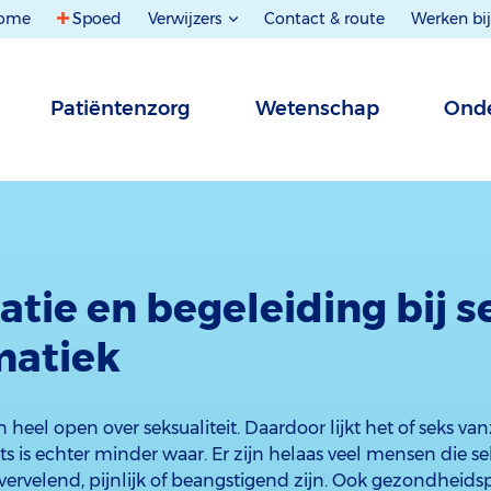
ome
Spoed
Verwijzers
Contact & route
Werken bij
Patiëntenzorg
Wetenschap
Onde
atie en begeleiding bij 
matiek
 heel open over seksualiteit. Daardoor lijkt het of seks v
 Niets is echter minder waar. Er zijn helaas veel mensen die
vervelend, pijnlijk of beangstigend zijn. Ook gezondheid