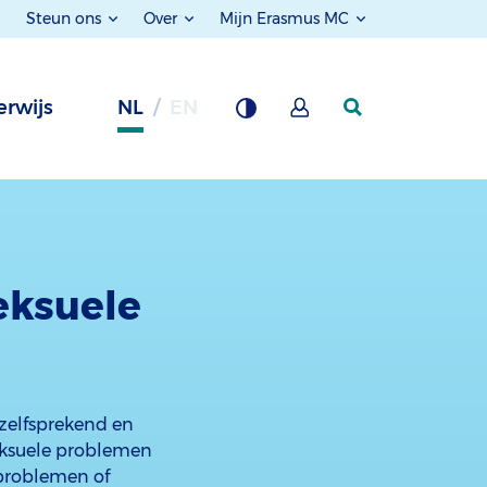
Steun ons
Over
Mijn Erasmus MC
rwijs
NL
EN
seksuele
anzelfsprekend en
 seksuele problemen
sproblemen of