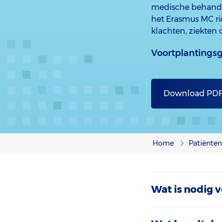
medische behandel
het Erasmus MC ri
klachten, ziekten
Voortplanting
Download PD
Home
Patiënten
Wat is nodig v