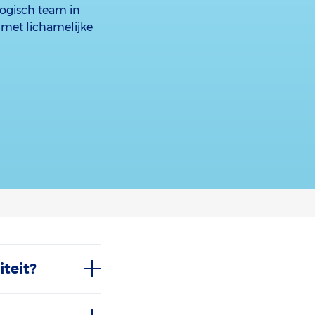
ogisch team in
met lichamelijke
iteit?