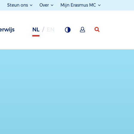
Steun ons
Over
Mijn Erasmus MC
rwijs
NL
EN