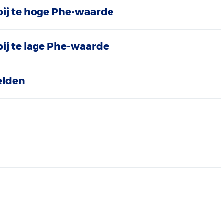
ij te hoge Phe-waarde
ij te lage Phe-waarde
elden
g