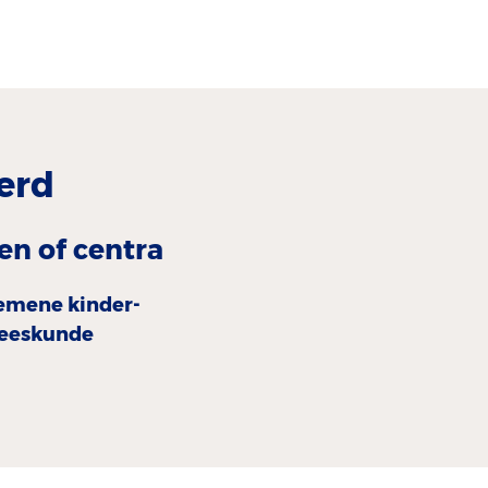
erd
en of centra
emene kinder­
eeskunde