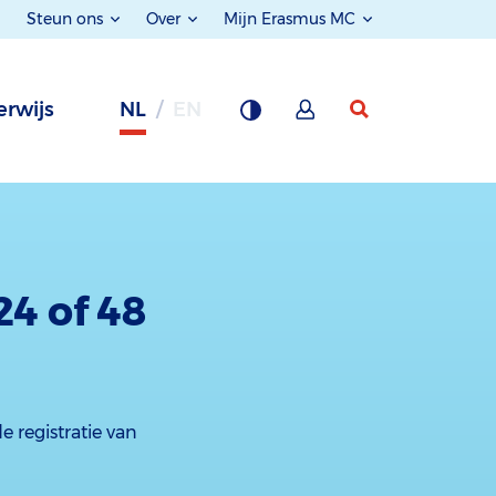
Steun ons
Over
Mijn Erasmus MC
rwijs
NL
EN
24 of 48
e registratie van