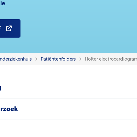
ie
F
nderziekenhuis
Patiëntenfolders
Holter electrocardiogram
g
erzoek