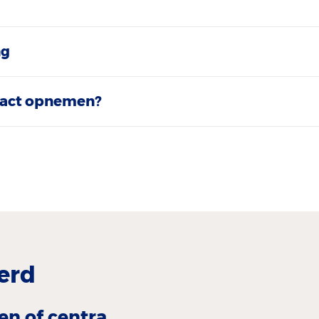
ng
act opnemen?
erd
en of centra