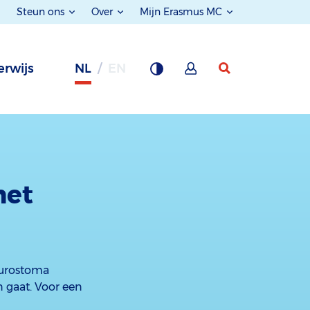
Steun ons
Over
Mijn Erasmus MC
rwijs
NL
EN
met
 urostoma
 gaat. Voor een