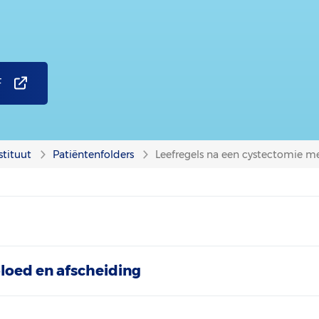
F
stituut
Patiëntenfolders
Leefregels na een cystectomie m
bloed en afscheiding