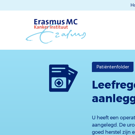
H
Patiëntenfolder
Leefreg
aanlegg
U heeft een opera
aangelegd. De uro
goed herstel zijn e