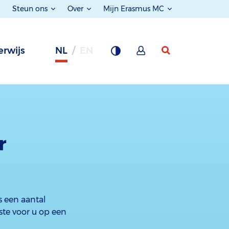
Steun ons
Over
Mijn Erasmus MC
rwijs
NL
EN
r
s een aantal
kste voor u op een