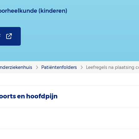
 oorheelkunde (kinderen)
F
nderziekenhuis
Patiëntenfolders
Leefregels na plaatsing c
oorts en hoofdpijn