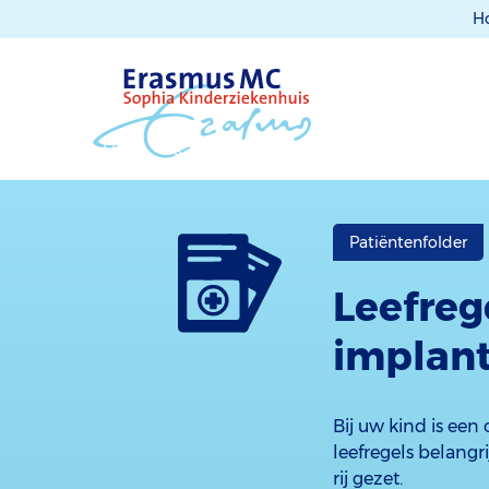
H
Patiëntenfolder
Leefreg
implant
Bij uw kind is een
leefregels belangr
rij gezet.