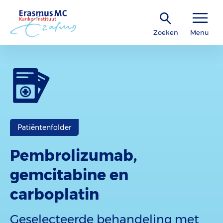
Zoeken
Menu
Patiëntenfolder
Pembrolizumab,
gemcitabine en
carboplatin
Geselecteerde behandeling met