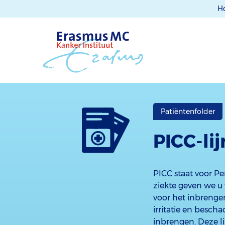
H
Patiëntenfolder
PICC-li
PICC staat voor P
ziekte geven we u
voor het inbrenge
irritatie en besch
inbrengen. Deze l