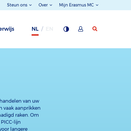
Steun ons
Over
Mijn Erasmus MC
rwijs
NL
EN
behandelen van uw
en vaak aanprikken
chadigd raken. Om
 PICC-lijn
voor langere