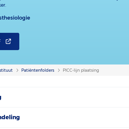
er.
thesiologie
F
stituut
Patiëntenfolders
PICC-lijn plaatsing
g
ndeling