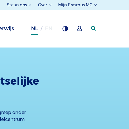
Steun ons
Over
Mijn Erasmus MC
rwijs
NL
EN
tselijke
ngreep onder
ndelcentrum