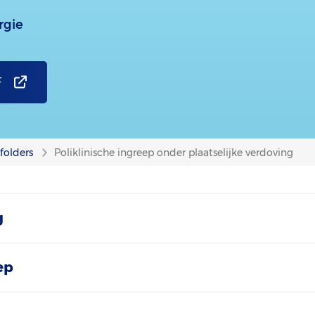
rgie
F
folders
Poliklinische ingreep onder plaatselijke verdoving
g
ep