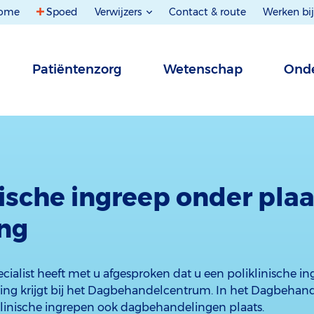
ome
Spoed
Verwijzers
Contact & route
Werken bij
Patiëntenzorg
Wetenschap
Onde
nische ingreep onder plaa
ng
ialist heeft met u afgesproken dat u een poliklinische i
oving krijgt bij het Dagbehandelcentrum. In het Dagbeha
klinische ingrepen ook dagbehandelingen plaats.