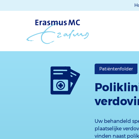
H
Patiëntenfolder
Polikli
verdovi
Uw behandeld spec
plaatselijke verd
vinden naast poli