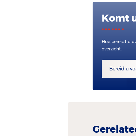
Komt u
Hoe bereidt u u
overzicht.
Bereid u vo
Gerelate