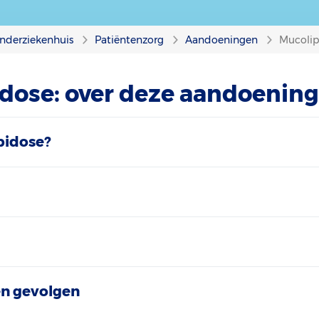
nderziekenhuis
Patiëntenzorg
Aandoeningen
Mucolip
dose: over deze aandoenin
pidose?
n gevolgen