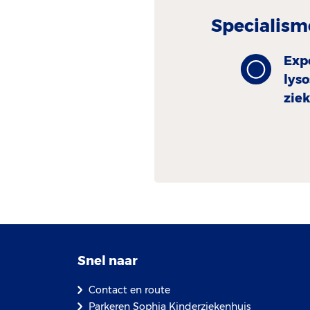
Specialism
Exp
lys
ziek
Snel naar
Contact en route
Parkeren Sophia Kinderziekenhuis