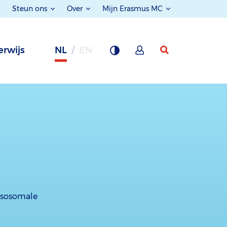
Steun ons
Over
Mijn Erasmus MC
rwijs
NL
EN
lysosomale