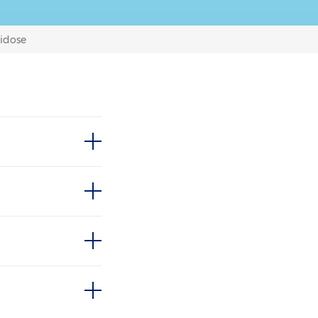
idose
g