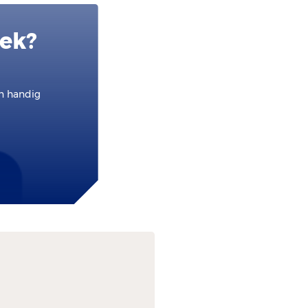
oek?
en handig