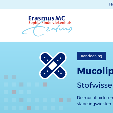
H
Aandoening
Mucoli
Stofwisse
De mucolipidosen 
stapelingsziekten.