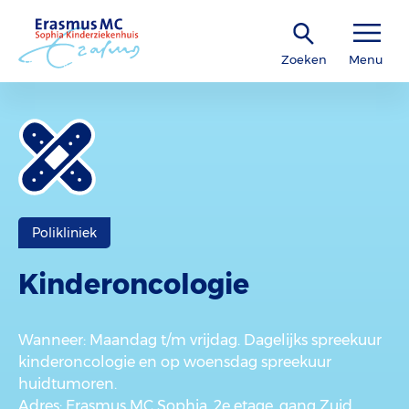
Zoeken
Menu
Polikliniek
Kinder­oncologie
Wanneer
: Maandag t/m vrijdag. Dagelijks spreekuur
kinderoncologie en op woensdag spreekuur
huidtumoren.
Adres
: Erasmus MC Sophia, 2e etage, gang Zuid