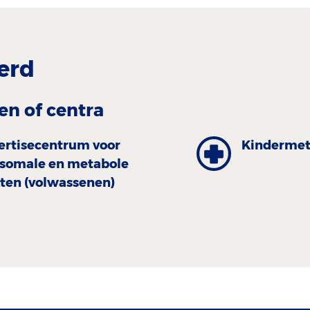
erd
en of centra
ertisecentrum voor
Kinder­met
osomale en metabole
kten (volwassenen)