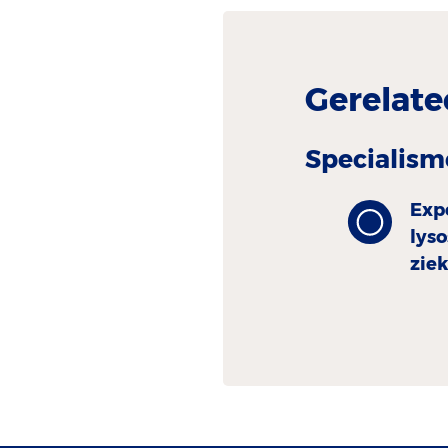
Gerelate
Specialism
Exp
lys
zie