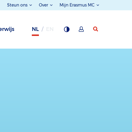
Steun ons
Over
Mijn Erasmus MC
rwijs
NL
EN