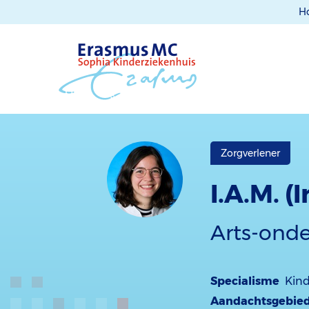
H
Zorgverlener
I.A.M. (
Arts-ond
Specialisme
Kin
Aandachtsgebie