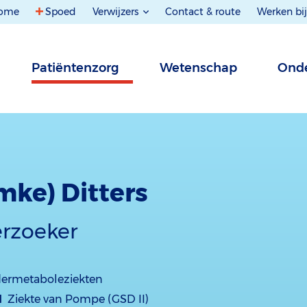
ome
Spoed
Verwijzers
Contact & route
Werken bij
Patiëntenzorg
Wetenschap
Onde
Imke) Ditters
erzoeker
dermetaboleziekten
d
Ziekte van Pompe (GSD II)