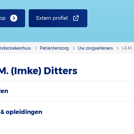
 op
Extern profiel
nderziekenhuis
Patiëntenzorg
Uw zorgverleners
I.A.M.
M. (Imke) Ditters
len
& opleidingen