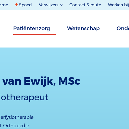
ome
Spoed
Verwijzers
Contact & route
Werken bij
Patiëntenzorg
Wetenschap
Onde
) van Ewijk, MSc
iotherapeut
erfysiotherapie
d
Orthopedie