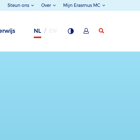
Steun ons
Over
Mijn Erasmus MC
rwijs
NL
EN