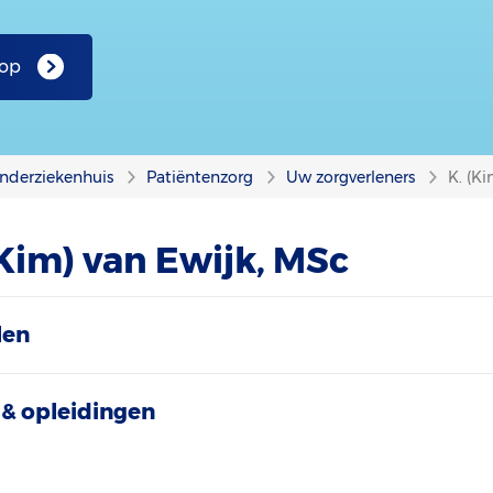
 op
nderziekenhuis
Patiëntenzorg
Uw zorgverleners
K. (K
(Kim) van Ewijk, MSc
len
& opleidingen