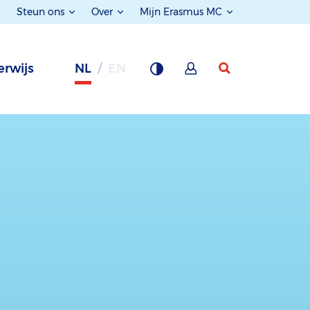
Steun ons
Over
Mijn Erasmus MC
rwijs
NL
EN