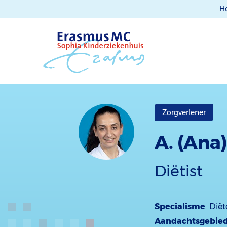
H
Zorgverlener
A. (Ana
Diëtist
Specialisme
Diët
Aandachtsgebie