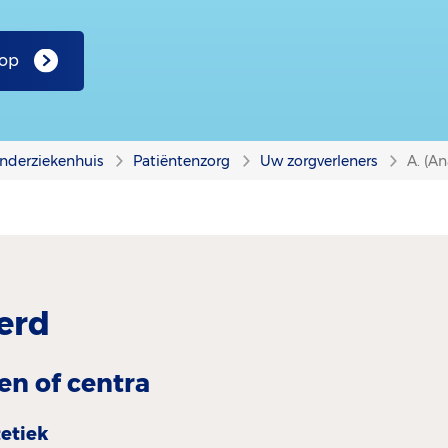
 op
nderziekenhuis
Patiëntenzorg
Uw zorgverleners
A. (An
erd
en of centra
tetiek