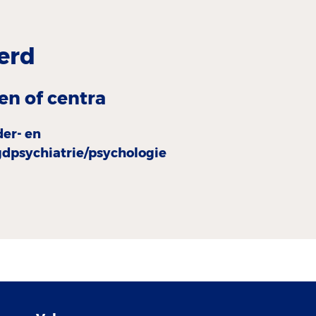
erd
en of centra
der- en
gdpsychiatrie/psychologie