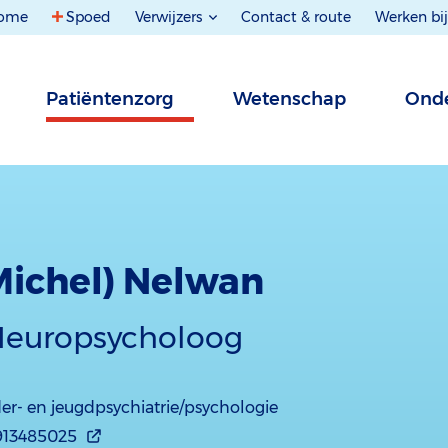
ome
Spoed
Verwijzers
Contact & route
Werken bij
Patiëntenzorg
Wetenschap
Onde
(Michel) Nelwan
 Neuropsycholoog
er- en jeugdpsychiatrie/psychologie
913485025