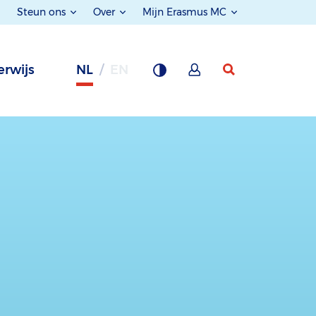
Steun ons
Over
Mijn Erasmus MC
rwijs
NL
EN